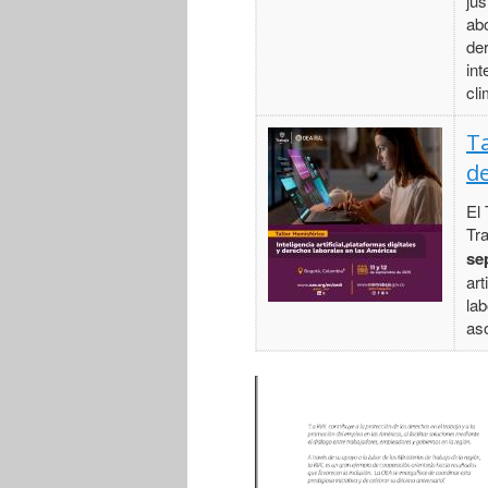
jus
abo
de
int
cli
Ta
de
El 
Tra
se
art
lab
aso