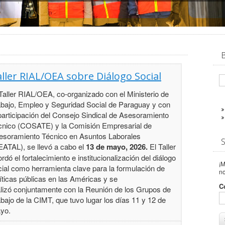
ller RIAL/OEA sobre Diálogo Social
Taller RIAL/OEA, co-organizado con el Ministerio de
abajo, Empleo y Seguridad Social de Paraguay y con
participación del Consejo Sindical de Asesoramiento
cnico (COSATE) y la Comisión Empresarial de
esoramiento Técnico en Asuntos Laborales
EATAL), se llevó a cabo el
13 de mayo, 2026.
El Taller
rdó el fortalecimiento e institucionalización del diálogo
¡M
cial como herramienta clave para la formulación de
n
íticas públicas en las Américas y se
C
alizó conjuntamente con la Reunión de los Grupos de
bajo de la CIMT, que tuvo lugar los días 11 y 12 de
yo.