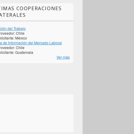
TIMAS COOPERACIONES
ATERALES
ción del Trabajo
roveedor:
Chile
licitante:
México
a de Información del Mercado Laboral
roveedor:
Chile
licitante:
Guatemala
Ver más