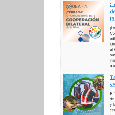
¡L
de
RI
¡Lo
Coo
edi
Mi
el 
su
im
a c
Ta
ve
El 
de
y l
ce