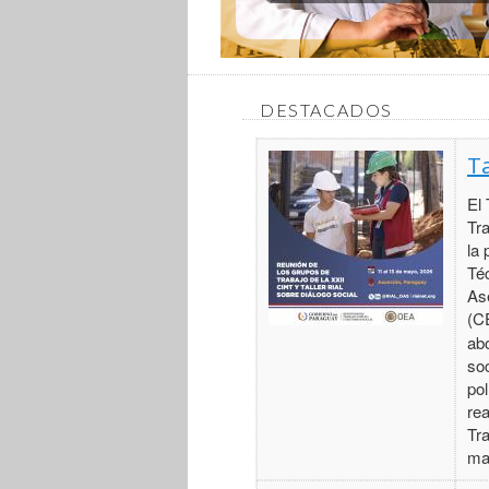
DESTACADOS
Ta
El 
Tr
la 
Té
As
(C
abo
so
pol
re
Tra
ma