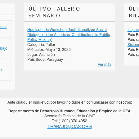
ÚLTIMO TALLER O
ÚL
SEMINARIO
BIL
onas
Hemispheric Workshop “Institutionalized Social
Inspec
Dialogue in the Americas: Contributions to Public
País P
Policy Making”
País so
Categoría:
Taller
Sistem
abajo
Miércoles, Mayo 13, 2026
País P
Lugar:
Asunción
País so
País Sede:
Paraguay
Ver más
es
Ante cualquier inquietud, por favor no dude en comunicarse con nosotros:
Departamento de Desarrollo Humano, Educación y Empleo de la OEA
Secretaría Técnica de la CIMT
Tel: (1202) 370-4952
TRABAJO@OAS.ORG