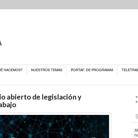
UÉ HACEMOS?
NUESTROS TEMAS
PORTAF. DE PROGRAMAS
TELETRA
o abierto de legislación y
abajo
¡M
n