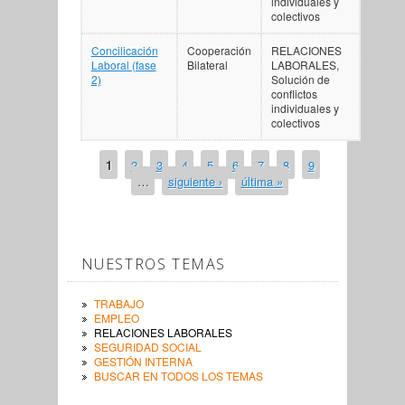
individuales y
colectivos
Concilicación
Cooperación
RELACIONES
Laboral (fase
Bilateral
LABORALES,
2)
Solución de
conflictos
individuales y
colectivos
1
2
3
4
5
6
7
8
9
PÁGINAS
…
siguiente ›
última »
NUESTROS TEMAS
TRABAJO
EMPLEO
RELACIONES LABORALES
SEGURIDAD SOCIAL
GESTIÓN INTERNA
BUSCAR EN TODOS LOS TEMAS