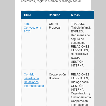
colectivos, registro sindical y diálogo social
Título
Recurso
Temas
13a.
Call for
TRABAJO,
Convocatoria -
Proposal
Trabajo infantil,
2020
EMPLEO,
Regímenes de
seguro de
desempleo,
RELACIONES
LABORALES,
SEGURIDAD
SOCIAL,
GESTIÓN
INTERNA
Comisión
Cooperación
RELACIONES
Tripartita de
Bilateral
LABORALES,
Relaciones
Diálogo social,
Internacionales
GESTIÓN
INTERNA,
Organización y
funcionamiento,
Cooperación
internacional