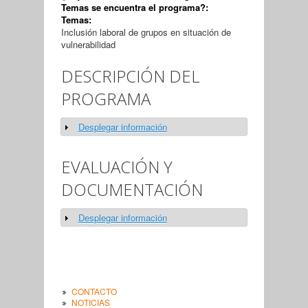
Temas se encuentra el programa?:
Temas:
Inclusión laboral de grupos en situación de
vulnerabilidad
DESCRIPCIÓN DEL
PROGRAMA
Desplegar información
Show
EVALUACIÓN Y
DOCUMENTACIÓN
Desplegar información
Show
CONTACTO
NOTICIAS